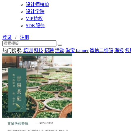
设计师榜单
设计学院
VIP特权
SDK服务
登录
/
注册
热门搜索:
培训
科技
招聘
活动
淘宝 banner
微信二维码
海报
名