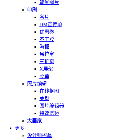
背景图片
印刷
名片
DM宣传单
优惠券
不干胶
海报
易拉宝
三折页
X展架
菜单
照片编辑
在线抠图
美颜
图片编辑器
特效滤镜
大画家
更多
设计师招募