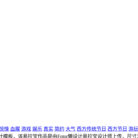
惊悚
血腥
游戏
娱乐
真实
简约
大气
西方传统节日
西方节日
游
模板，该易拉宝作品是由Fotor懒设计易拉宝设计师上传，尺寸为80