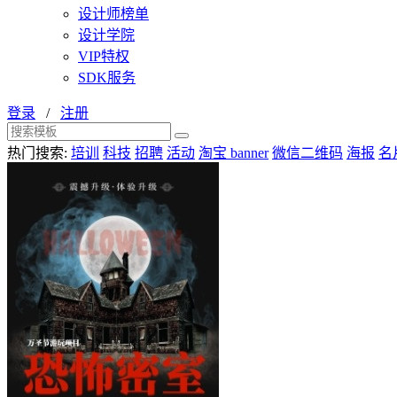
设计师榜单
设计学院
VIP特权
SDK服务
登录
/
注册
热门搜索:
培训
科技
招聘
活动
淘宝 banner
微信二维码
海报
名