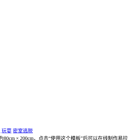
玩
玩耍
密室逃脱
cm × 200cm，点击“使用这个模板”后可以在线制作易拉