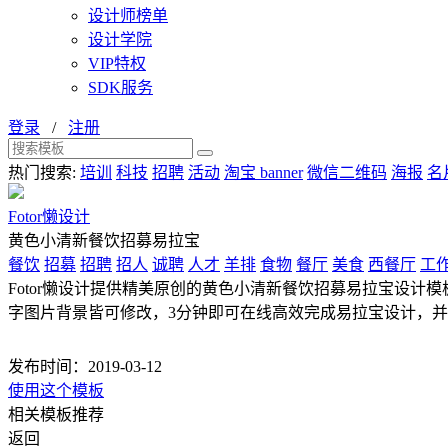
设计师榜单
设计学院
VIP特权
SDK服务
登录
/
注册
热门搜索:
培训
科技
招聘
活动
淘宝 banner
微信二维码
海报
名
Fotor懒设计
黄色小清新餐饮招募易拉宝
餐饮
招募
招聘
招人
诚聘
人才
羊排
食物
餐厅
美食
西餐厅
工
Fotor懒设计提供精美原创的黄色小清新餐饮招募易拉宝设计模板
字图片背景皆可修改，3分钟即可在线高效完成易拉宝设计，
发布时间：2019-03-12
使用这个模板
相关模板推荐
返回