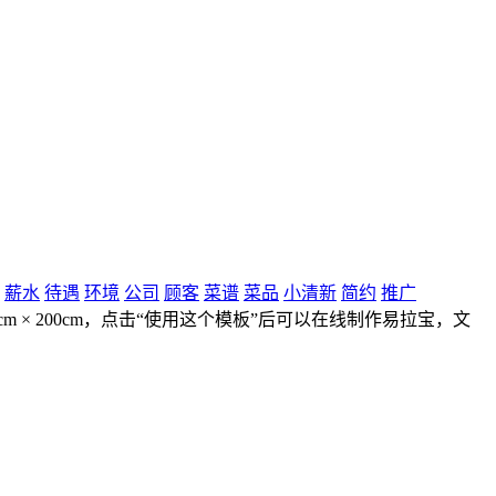
薪水
待遇
环境
公司
顾客
菜谱
菜品
小清新
简约
推广
 × 200cm，点击“使用这个模板”后可以在线制作易拉宝，文