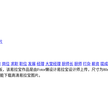
片
作
岗位
求职
职位
发展
经理
大堂经理
厨师长
厨师
打杂
薪资
提成
，该易拉宝作品是由Fotor懒设计易拉宝设计师上传，尺寸为80cm
并能下载高清易拉宝图片。