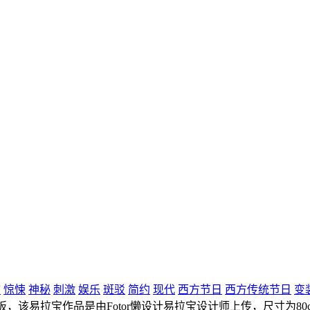
怖
惊悚
神秘
刺激
娱乐
斑驳
简约
现代
西方节日
西方传统节日
变
，该易拉宝作品是由Fotor懒设计易拉宝设计师上传，尺寸为80cm