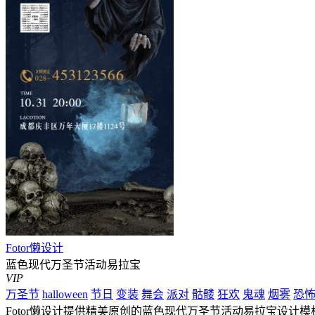
Fotor懒设计
蓝色现代万圣节活动易拉宝
VIP
万圣节
halloween
节日
变装
舞会
派对
骷髅
狂欢
鬼魂
烟雾
恐
Fotor懒设计提供精美原创的蓝色现代万圣节活动易拉宝设计模板