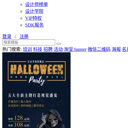
设计师榜单
设计学院
VIP特权
SDK服务
登录
/
注册
热门搜索:
培训
科技
招聘
活动
淘宝 banner
微信二维码
海报
名