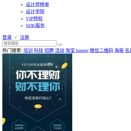
设计师榜单
设计学院
VIP特权
SDK服务
登录
/
注册
热门搜索:
培训
科技
招聘
活动
淘宝 banner
微信二维码
海报
名