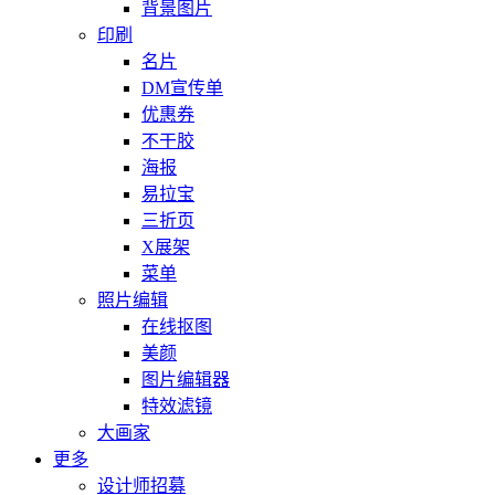
背景图片
印刷
名片
DM宣传单
优惠券
不干胶
海报
易拉宝
三折页
X展架
菜单
照片编辑
在线抠图
美颜
图片编辑器
特效滤镜
大画家
更多
设计师招募