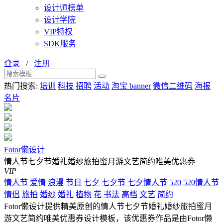
设计师榜单
设计学院
VIP特权
SDK服务
登录
/
注册
热门搜索:
培训
科技
招聘
活动
淘宝 banner
微信二维码
海报
名片
Fotor懒设计
情人节七夕节婚礼婚纱旅拍蜜月游文艺简约唯美优惠券
VIP
情人节
爱情
浪漫
节日
七夕
七夕节
七夕情人节
520
520情人节
情侣
旅拍
婚纱
婚礼
植物
花
书法
高档
文艺
简约
Fotor懒设计提供精美原创的情人节七夕节婚礼婚纱旅拍蜜月
游文艺简约唯美优惠券设计模板，该优惠券作品是由Fotor懒