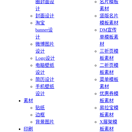
圈封面设
名片模板
计
素材
封面设计
竖版名片
淘宝
模板素材
banner设
DM宣传
计
单模板素
微博图片
材
设计
三折页模
Logo设计
板素材
电脑壁纸
二折页模
设计
板素材
简历设计
菜单模板
手机壁纸
素材
设计
优惠券模
素材
板素材
贴纸
易拉宝模
边框
板素材
背景图片
X展架模
印刷
板素材