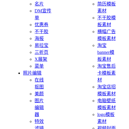
名片
简历模板
DM宣传
素材
单
不干胶模
优惠券
板素材
不干胶
横幅广告
海报
模板素材
易拉宝
淘宝
三折页
banner模
X展架
板素材
菜单
淘宝售后
照片编辑
卡模板素
在线
材
抠图
淘宝店招
美颜
模板素材
图片
电脑壁纸
编辑
模板素材
器
logo模板
特效
素材
滤镜
视频封面