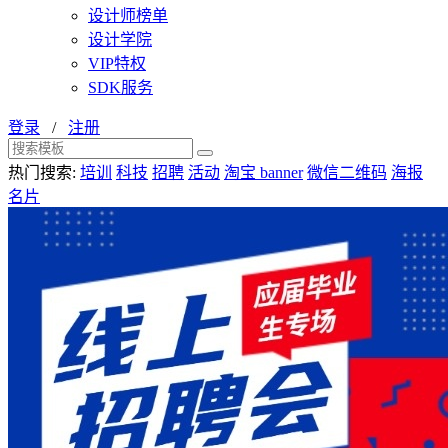
设计师榜单
设计学院
VIP特权
SDK服务
登录
/
注册
热门搜索:
培训
科技
招聘
活动
淘宝 banner
微信二维码
海报
名片