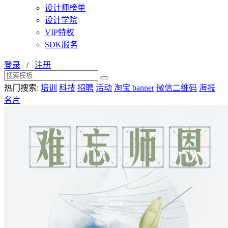
设计师榜单
设计学院
VIP特权
SDK服务
登录
/
注册
热门搜索:
培训
科技
招聘
活动
淘宝 banner
微信二维码
海报
名片