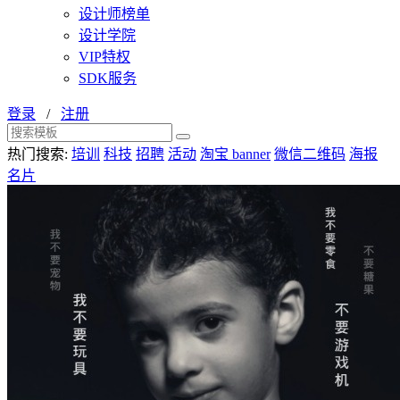
设计师榜单
设计学院
VIP特权
SDK服务
登录
/
注册
热门搜索:
培训
科技
招聘
活动
淘宝 banner
微信二维码
海报
名片