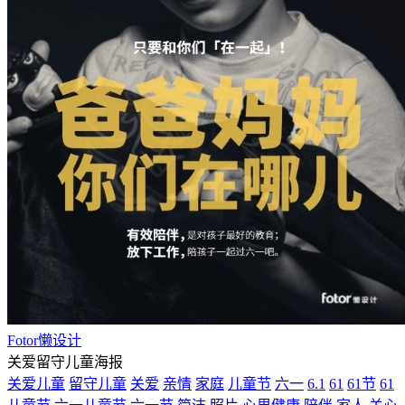
Fotor懒设计
关爱留守儿童海报
关爱儿童
留守儿童
关爱
亲情
家庭
儿童节
六一
6.1
61
61节
61