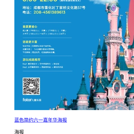
蓝色简约六一嘉年华海报
海报