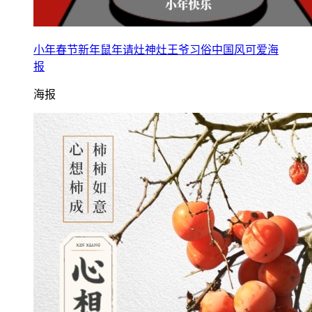
小年春节新年鼠年请灶神灶王爷习俗中国风可爱海
报
海报