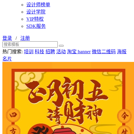
设计师榜单
设计学院
VIP特权
SDK服务
登录
/
注册
热门搜索:
培训
科技
招聘
活动
淘宝 banner
微信二维码
海报
名片