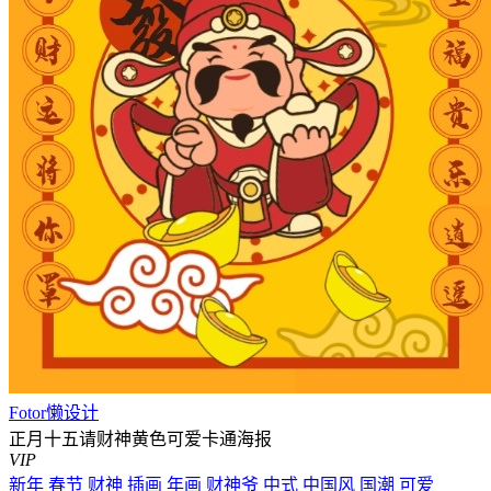
Fotor懒设计
正月十五请财神黄色可爱卡通海报
VIP
新年
春节
财神
插画
年画
财神爷
中式
中国风
国潮
可爱