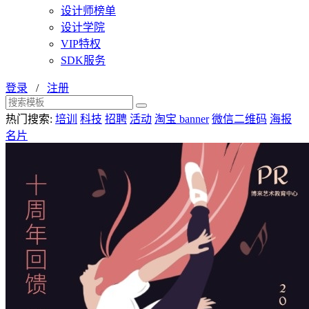
设计师榜单
设计学院
VIP特权
SDK服务
登录
/
注册
热门搜索:
培训
科技
招聘
活动
淘宝 banner
微信二维码
海报
名片