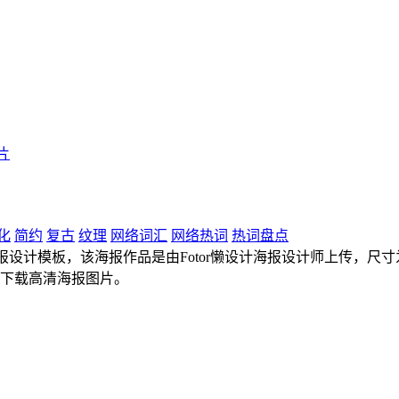
片
化
简约
复古
纹理
网络词汇
网络热词
热词盘点
设计模板，该海报作品是由Fotor懒设计海报设计师上传，尺寸为4
能下载高清海报图片。