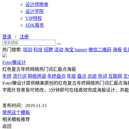
设计师榜单
设计学院
VIP特权
SDK服务
登录
/
注册
热门搜索:
培训
科技
招聘
活动
淘宝 banner
微信二维码
海报
名
Fotor懒设计
红色复古年终网络热门词汇盘点海报
年终
流行词
网络用语
年终盘点
年底
盘点
总结
热词
互联网
文
Fotor懒设计提供精美原创的红色复古年终网络热门词汇盘点海报
字图片背景皆可修改，3分钟即可在线高效完成海报设计，并
发布时间：2019-11-15
使用这个模板
相关模板推荐
返回