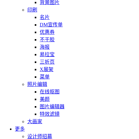
背景图片
印刷
名片
DM宣传单
优惠券
不干胶
海报
易拉宝
三折页
X展架
菜单
照片编辑
在线抠图
美颜
图片编辑器
特效滤镜
大画家
更多
设计师招募