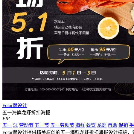
Fotor懒设计
五一海鲜龙虾折扣海报
VIP
五一
51
劳动节
五一节
五一劳动节
海鲜
餐饮
龙虾
自助
促销
手
Fotor懒设计提供精美原创的五一海鲜龙虾折扣海报设计模板，该