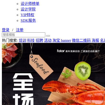
设计师榜单
设计学院
VIP特权
SDK服务
登录
/
注册
热门搜索:
培训
科技
招聘
活动
淘宝 banner
微信二维码
海报
名