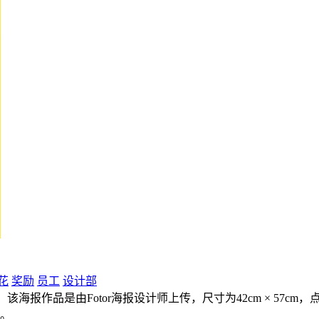
花
奖励
员工
设计部
该海报作品是由Fotor海报设计师上传，尺寸为42cm × 57
片。