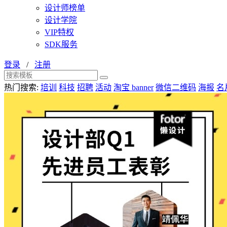
设计师榜单
设计学院
VIP特权
SDK服务
登录
/
注册
热门搜索:
培训
科技
招聘
活动
淘宝 banner
微信二维码
海报
名