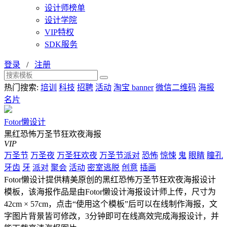
设计师榜单
设计学院
VIP特权
SDK服务
登录
/
注册
热门搜索:
培训
科技
招聘
活动
淘宝 banner
微信二维码
海报
名片
Fotor懒设计
黑红恐怖万圣节狂欢夜海报
VIP
万圣节
万圣夜
万圣狂欢夜
万圣节派对
恐怖
惊悚
鬼
眼睛
瞳孔
牙齿
牙
派对
聚会
活动
密室逃脱
创意
插画
Fotor懒设计提供精美原创的黑红恐怖万圣节狂欢夜海报设计
模板，该海报作品是由Fotor懒设计海报设计师上传，尺寸为
42cm × 57cm，点击“使用这个模板”后可以在线制作海报，文
字图片背景皆可修改，3分钟即可在线高效完成海报设计，并