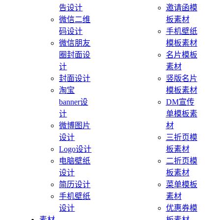
告设计
邀请函模
微信二维
板素材
码设计
手机壁纸
微信朋友
模板素材
圈封面设
名片模板
计
素材
封面设计
竖版名片
淘宝
模板素材
banner设
DM宣传
计
单模板素
微博图片
材
设计
三折页模
Logo设计
板素材
电脑壁纸
二折页模
设计
板素材
简历设计
菜单模板
手机壁纸
素材
设计
优惠券模
素材
板素材