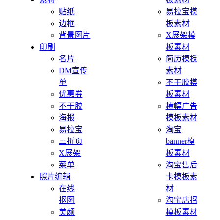
贴纸
易拉宝模
边框
板素材
背景图片
X展架模
印刷
板素材
名片
简历模板
DM宣传
素材
单
不干胶模
优惠券
板素材
不干胶
横幅广告
海报
模板素材
易拉宝
淘宝
三折页
banner模
X展架
板素材
菜单
淘宝售后
照片编辑
卡模板素
在线
材
抠图
淘宝店招
美颜
模板素材