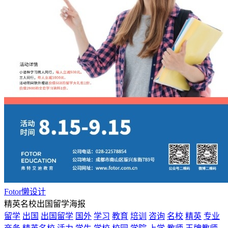
Fotor懒设计
精英名校出国留学海报
留学
出国
出国留学
国外
学习
教育
培训
咨询
名校
精英
专业