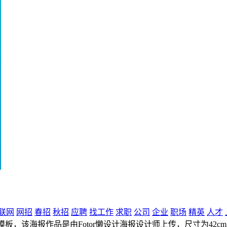
联网
网招
春招
秋招
应聘
找工作
求职
公司
企业
职场
精英
人才
板，该海报作品是由Fotor懒设计海报设计师上传，尺寸为42cm