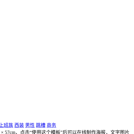
上班族
西装
男性
跳槽
商务
 × 57cm，点击“使用这个模板”后可以在线制作海报，文字图片