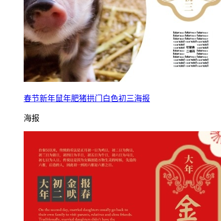
春节新年鼠年肥猪拱门白色初三海报
海报