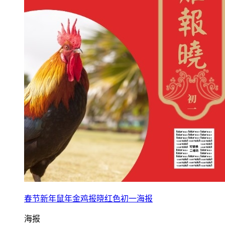
春节新年鼠年金鸡报晓红色初一海报
海报