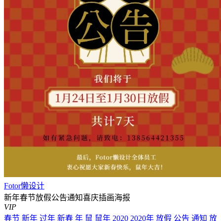
Fotor懒设计
新年春节放假公告通知喜庆插画海报
VIP
春节
新年
过年
新春
年
鼠
鼠年
2020
2020年
放假
公告
通知
放