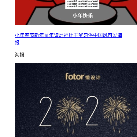
小年春节新年鼠年请灶神灶王爷习俗中国风可爱海
报
海报