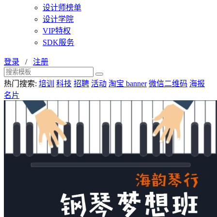
设计师榜单
设计学院
VIP特权
SDK服务
登录
/
注册
热门搜索:
培训
科技
招聘
活动
淘宝 banner
微信二维码
海报
名片