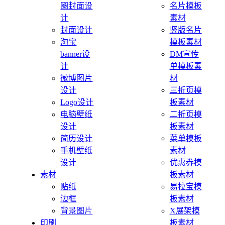
圈封面设
名片模板
计
素材
封面设计
竖版名片
淘宝
模板素材
banner设
DM宣传
计
单模板素
微博图片
材
设计
三折页模
Logo设计
板素材
电脑壁纸
二折页模
设计
板素材
简历设计
菜单模板
手机壁纸
素材
设计
优惠券模
素材
板素材
贴纸
易拉宝模
边框
板素材
背景图片
X展架模
印刷
板素材