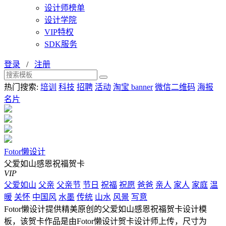
设计师榜单
设计学院
VIP特权
SDK服务
登录
/
注册
热门搜索:
培训
科技
招聘
活动
淘宝 banner
微信二维码
海报
名片
Fotor懒设计
父爱如山感恩祝福贺卡
VIP
父爱如山
父亲
父亲节
节日
祝福
祝愿
爸爸
亲人
家人
家庭
温
暖
关怀
中国风
水墨
传统
山水
风景
写意
Fotor懒设计提供精美原创的父爱如山感恩祝福贺卡设计模
板，该贺卡作品是由Fotor懒设计贺卡设计师上传，尺寸为