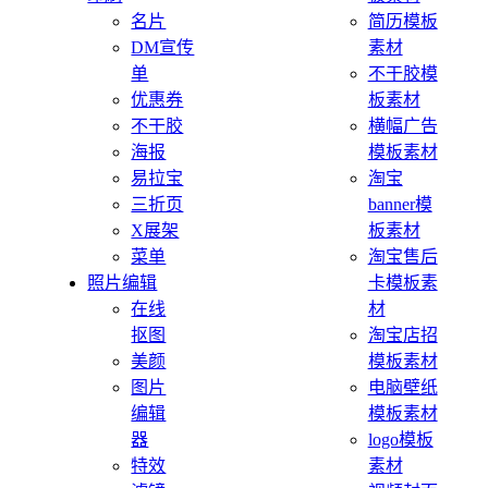
名片
简历模板
DM宣传
素材
单
不干胶模
优惠券
板素材
不干胶
横幅广告
海报
模板素材
易拉宝
淘宝
三折页
banner模
X展架
板素材
菜单
淘宝售后
照片编辑
卡模板素
在线
材
抠图
淘宝店招
美颜
模板素材
图片
电脑壁纸
编辑
模板素材
器
logo模板
特效
素材