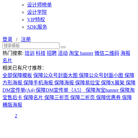
设计师榜单
设计学院
VIP特权
SDK服务
登录
/
注册
热门搜索:
培训
科技
招聘
活动
淘宝 banner
微信二维码
海报
名片
相关已有尺寸推荐：
全部保障模板
保障公众号封面大图
保障公众号封面小图
保障
方形海报
保障手机海报
保障海报
保障易拉宝
保障X展架
保障
DM宣传单(A4)
保障DM宣传单（A5）
保障淘宝banner
保障淘
宝售后卡
保障名片
保障三折页
保障二折页
保障优惠券
保障
横版海报
2