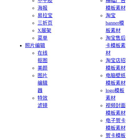
不干胶
横幅广告
海报
模板素材
易拉宝
淘宝
三折页
banner模
X展架
板素材
菜单
淘宝售后
照片编辑
卡模板素
在线
材
抠图
淘宝店招
美颜
模板素材
图片
电脑壁纸
编辑
模板素材
器
logo模板
特效
素材
滤镜
视频封面
模板素材
电子贺卡
模板素材
贺卡模板