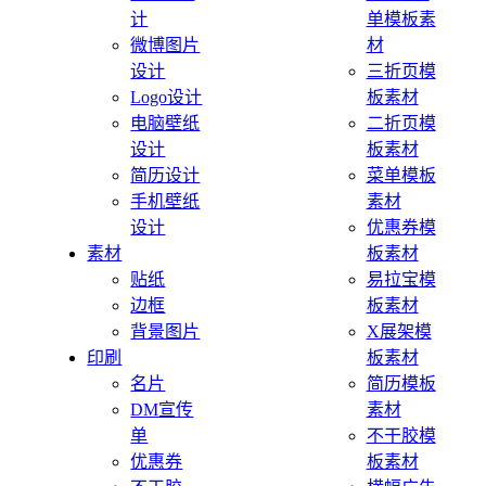
计
单模板素
微博图片
材
设计
三折页模
Logo设计
板素材
电脑壁纸
二折页模
设计
板素材
简历设计
菜单模板
手机壁纸
素材
设计
优惠券模
素材
板素材
贴纸
易拉宝模
边框
板素材
背景图片
X展架模
印刷
板素材
名片
简历模板
DM宣传
素材
单
不干胶模
优惠券
板素材