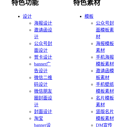
特色功能
特色素材
设计
模板
海报设计
公众号封
邀请函设
面模板素
计
材
公众号封
海报模板
面设计
素材
贺卡设计
手机海报
banner广
模板素材
告设计
邀请函模
微信二维
板素材
码设计
手机壁纸
微信朋友
模板素材
圈封面设
名片模板
计
素材
封面设计
竖版名片
淘宝
模板素材
banner设
DM宣传