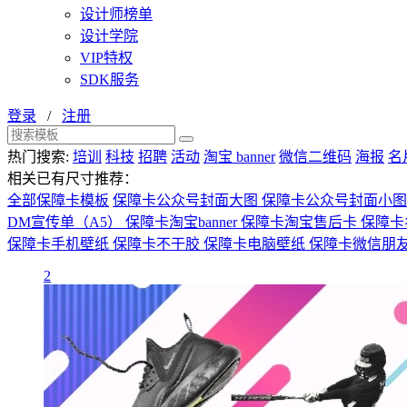
设计师榜单
设计学院
VIP特权
SDK服务
登录
/
注册
热门搜索:
培训
科技
招聘
活动
淘宝 banner
微信二维码
海报
名
相关已有尺寸推荐：
全部保障卡模板
保障卡公众号封面大图
保障卡公众号封面小
DM宣传单（A5）
保障卡淘宝banner
保障卡淘宝售后卡
保障卡
保障卡手机壁纸
保障卡不干胶
保障卡电脑壁纸
保障卡微信朋
2