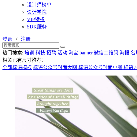
设计师榜单
设计学院
VIP特权
SDK服务
登录
/
注册
热门搜索:
培训
科技
招聘
活动
淘宝 banner
微信二维码
海报
名
相关已有尺寸推荐：
全部标语模板
标语公众号封面大图
标语公众号封面小图
标语