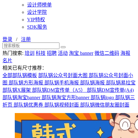
设计师榜单
设计学院
VIP特权
SDK服务
登录
/
注册
热门搜索:
培训
科技
招聘
活动
淘宝 banner
微信二维码
海报
名片
相关已有尺寸推荐：
全部部队锅模板
部队锅公众号封面大图
部队锅公众号封面小
图
部队锅方形海报
部队锅手机海报
部队锅海报
部队锅易拉宝
部队锅X展架
部队锅DM宣传单（A5）
部队锅DM宣传单(A4)
部队锅淘宝banner
部队锅淘宝方形banner
部队锅logo
部队锅三
折页
部队锅优惠券
部队锅视频封面
部队锅微信朋友圈封面