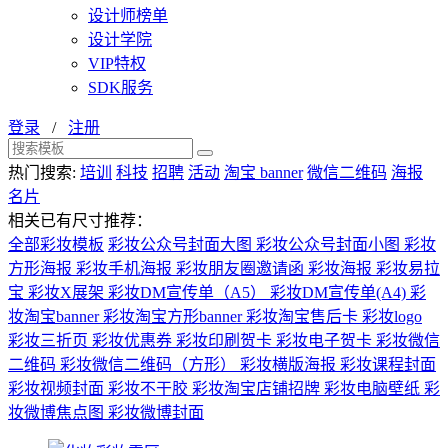
设计师榜单
设计学院
VIP特权
SDK服务
登录
/
注册
热门搜索:
培训
科技
招聘
活动
淘宝 banner
微信二维码
海报
名片
相关已有尺寸推荐：
全部彩妆模板
彩妆公众号封面大图
彩妆公众号封面小图
彩妆
方形海报
彩妆手机海报
彩妆朋友圈邀请函
彩妆海报
彩妆易拉
宝
彩妆X展架
彩妆DM宣传单（A5）
彩妆DM宣传单(A4)
彩
妆淘宝banner
彩妆淘宝方形banner
彩妆淘宝售后卡
彩妆logo
彩妆三折页
彩妆优惠券
彩妆印刷贺卡
彩妆电子贺卡
彩妆微信
二维码
彩妆微信二维码（方形）
彩妆横版海报
彩妆课程封面
彩妆视频封面
彩妆不干胶
彩妆淘宝店铺招牌
彩妆电脑壁纸
彩
妆微博焦点图
彩妆微博封面