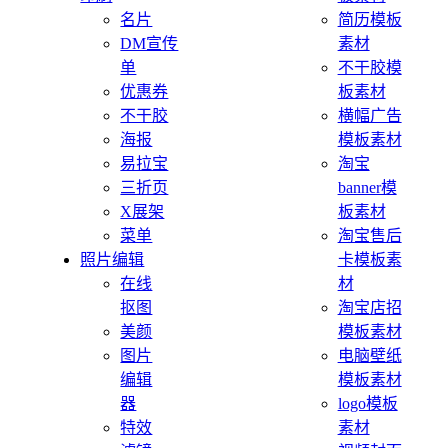
名片
简历模板
DM宣传
素材
单
不干胶模
优惠券
板素材
不干胶
横幅广告
海报
模板素材
易拉宝
淘宝
三折页
banner模
X展架
板素材
菜单
淘宝售后
照片编辑
卡模板素
在线
材
抠图
淘宝店招
美颜
模板素材
图片
电脑壁纸
编辑
模板素材
器
logo模板
特效
素材