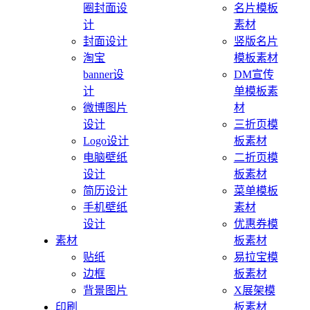
圈封面设
名片模板
计
素材
封面设计
竖版名片
淘宝
模板素材
banner设
DM宣传
计
单模板素
微博图片
材
设计
三折页模
Logo设计
板素材
电脑壁纸
二折页模
设计
板素材
简历设计
菜单模板
手机壁纸
素材
设计
优惠券模
素材
板素材
贴纸
易拉宝模
边框
板素材
背景图片
X展架模
印刷
板素材