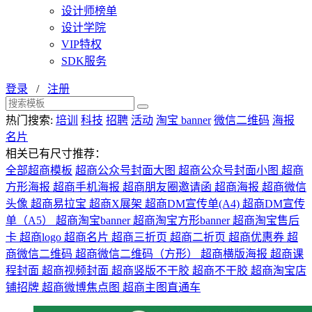
设计师榜单
设计学院
VIP特权
SDK服务
登录
/
注册
热门搜索:
培训
科技
招聘
活动
淘宝 banner
微信二维码
海报
名片
相关已有尺寸推荐：
全部超商模板
超商公众号封面大图
超商公众号封面小图
超商
方形海报
超商手机海报
超商朋友圈邀请函
超商海报
超商微信
头像
超商易拉宝
超商X展架
超商DM宣传单(A4)
超商DM宣传
单（A5）
超商淘宝banner
超商淘宝方形banner
超商淘宝售后
卡
超商logo
超商名片
超商三折页
超商二折页
超商优惠券
超
商微信二维码
超商微信二维码（方形）
超商横版海报
超商课
程封面
超商视频封面
超商竖版不干胶
超商不干胶
超商淘宝店
铺招牌
超商微博焦点图
超商主图直通车