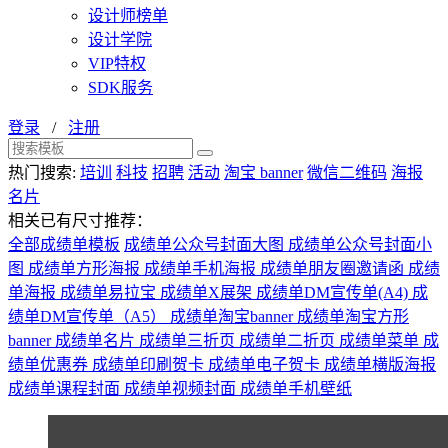
设计师榜单
设计学院
VIP特权
SDK服务
登录
/
注册
热门搜索:
培训
科技
招聘
活动
淘宝 banner
微信二维码
海报
名片
相关已有尺寸推荐：
全部成绩单模板
成绩单公众号封面大图
成绩单公众号封面小
图
成绩单方形海报
成绩单手机海报
成绩单朋友圈邀请函
成绩
单海报
成绩单易拉宝
成绩单X展架
成绩单DM宣传单(A4)
成
绩单DM宣传单（A5）
成绩单淘宝banner
成绩单淘宝方形
banner
成绩单名片
成绩单三折页
成绩单二折页
成绩单菜单
成
绩单优惠券
成绩单印刷贺卡
成绩单电子贺卡
成绩单横版海报
成绩单课程封面
成绩单视频封面
成绩单手机壁纸