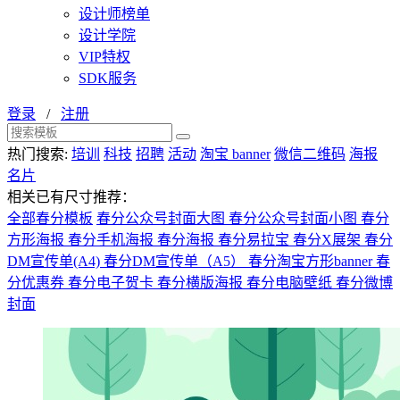
设计师榜单
设计学院
VIP特权
SDK服务
登录
/
注册
热门搜索:
培训
科技
招聘
活动
淘宝 banner
微信二维码
海报
名片
相关已有尺寸推荐：
全部春分模板
春分公众号封面大图
春分公众号封面小图
春分
方形海报
春分手机海报
春分海报
春分易拉宝
春分X展架
春分
DM宣传单(A4)
春分DM宣传单（A5）
春分淘宝方形banner
春
分优惠券
春分电子贺卡
春分横版海报
春分电脑壁纸
春分微博
封面