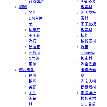
背景图片
X展架模
印刷
板素材
名片
简历模板
DM宣传
素材
单
不干胶模
优惠券
板素材
不干胶
横幅广告
海报
模板素材
易拉宝
淘宝
三折页
banner模
X展架
板素材
菜单
淘宝售后
照片编辑
卡模板素
在线
材
抠图
淘宝店招
美颜
模板素材
图片
电脑壁纸
编辑
模板素材
器
logo模板