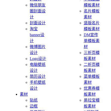
微信朋友
模板素材
圈封面设
名片模板
计
素材
封面设计
竖版名片
淘宝
模板素材
banner设
DM宣传
计
单模板素
微博图片
材
设计
三折页模
Logo设计
板素材
电脑壁纸
二折页模
设计
板素材
简历设计
菜单模板
手机壁纸
素材
设计
优惠券模
素材
板素材
贴纸
易拉宝模
边框
板素材