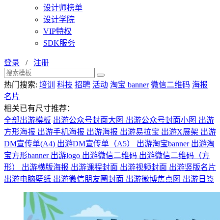
设计师榜单
设计学院
VIP特权
SDK服务
登录
/
注册
热门搜索:
培训
科技
招聘
活动
淘宝 banner
微信二维码
海报
名片
相关已有尺寸推荐：
全部出游模板
出游公众号封面大图
出游公众号封面小图
出游
方形海报
出游手机海报
出游海报
出游易拉宝
出游X展架
出游
DM宣传单(A4)
出游DM宣传单（A5）
出游淘宝banner
出游淘
宝方形banner
出游logo
出游微信二维码
出游微信二维码（方
形）
出游横版海报
出游课程封面
出游视频封面
出游竖版名片
出游电脑壁纸
出游微信朋友圈封面
出游微博焦点图
出游日签