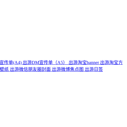
宣传单(A4)
出游DM宣传单（A5）
出游淘宝banner
出游淘宝方
脑壁纸
出游微信朋友圈封面
出游微博焦点图
出游日签