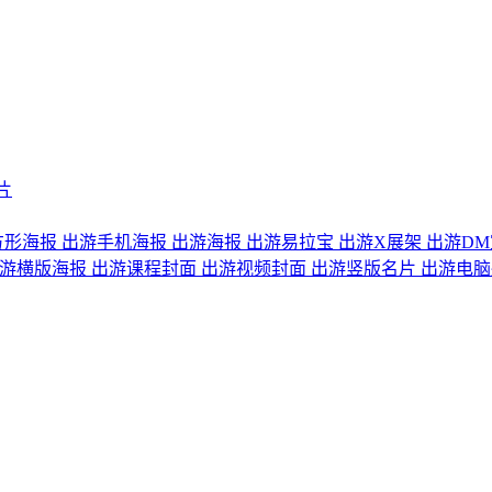
片
方形海报
出游手机海报
出游海报
出游易拉宝
出游X展架
出游DM
游横版海报
出游课程封面
出游视频封面
出游竖版名片
出游电