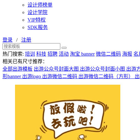
设计师榜单
设计学院
VIP特权
SDK服务
登录
/
注册
热门搜索:
培训
科技
招聘
活动
淘宝 banner
微信二维码
海报
名
相关已有尺寸推荐：
全部出游模板
出游公众号封面大图
出游公众号封面小图
出游
形banner
出游logo
出游微信二维码
出游微信二维码（方形）
出