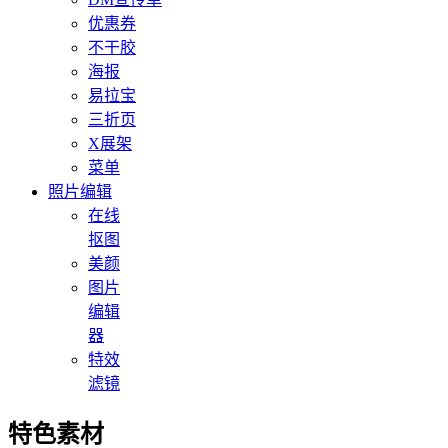
优惠券
不干胶
海报
易拉宝
三折页
X展架
菜单
照片编辑
在线
抠图
美颜
图片
编辑
器
特效
滤镜
特色素材