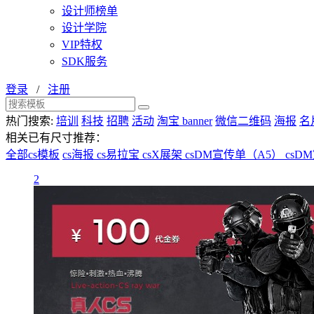
设计师榜单
设计学院
VIP特权
SDK服务
登录
/
注册
热门搜索:
培训
科技
招聘
活动
淘宝 banner
微信二维码
海报
名
相关已有尺寸推荐：
全部cs模板
cs海报
cs易拉宝
csX展架
csDM宣传单（A5）
csD
2