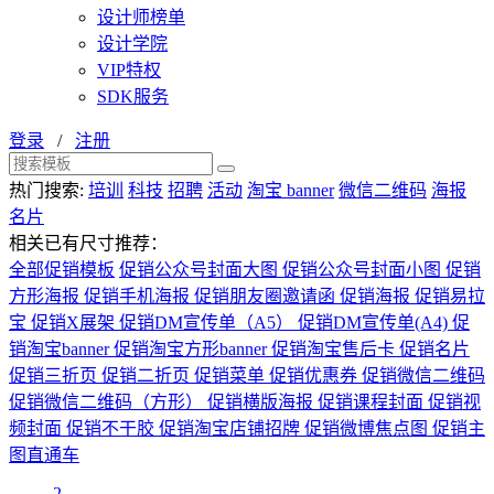
设计师榜单
设计学院
VIP特权
SDK服务
登录
/
注册
热门搜索:
培训
科技
招聘
活动
淘宝 banner
微信二维码
海报
名片
相关已有尺寸推荐：
全部促销模板
促销公众号封面大图
促销公众号封面小图
促销
方形海报
促销手机海报
促销朋友圈邀请函
促销海报
促销易拉
宝
促销X展架
促销DM宣传单（A5）
促销DM宣传单(A4)
促
销淘宝banner
促销淘宝方形banner
促销淘宝售后卡
促销名片
促销三折页
促销二折页
促销菜单
促销优惠券
促销微信二维码
促销微信二维码（方形）
促销横版海报
促销课程封面
促销视
频封面
促销不干胶
促销淘宝店铺招牌
促销微博焦点图
促销主
图直通车
2