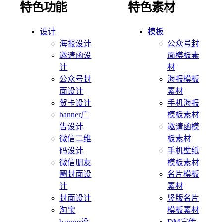
特色功能
特色素材
设计
模板
海报设计
公众号封
邀请函设
面模板素
计
材
公众号封
海报模板
面设计
素材
贺卡设计
手机海报
banner广
模板素材
告设计
邀请函模
微信二维
板素材
码设计
手机壁纸
微信朋友
模板素材
圈封面设
名片模板
计
素材
封面设计
竖版名片
淘宝
模板素材
banner设
DM宣传