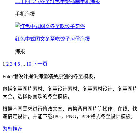
二十四节气冬至红色手绘插画手机海报
手机海报
红色中式图文冬至吃饺子习俗海报
海报
1
2
3
4
5
...
10
下一页
Fotor懒设计提供海量精美原创的
冬至
模板，
包括
冬至
图片素材、
冬至
设计素材、
冬至
素材设计、
冬至
图片
大全，选择你喜欢的
冬至
模板，
根据不同需求进行修改文案、替换背景图片等操作，在线、快
速搞定设计，并能下载JPG，PNG，PDF格式
冬至
设计模板。
为您推荐