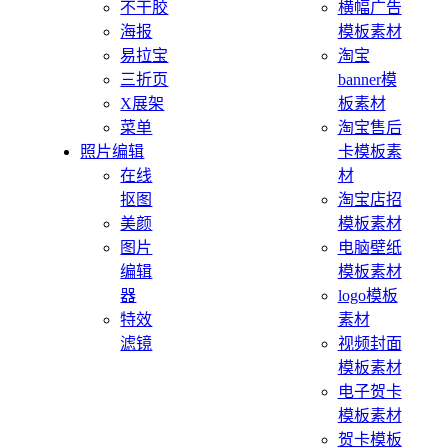
不干胶
横幅广告
海报
模板素材
易拉宝
淘宝
三折页
banner模
X展架
板素材
菜单
淘宝售后
照片编辑
卡模板素
在线
材
抠图
淘宝店招
美颜
模板素材
图片
电脑壁纸
编辑
模板素材
器
logo模板
特效
素材
滤镜
视频封面
模板素材
电子贺卡
模板素材
贺卡模板