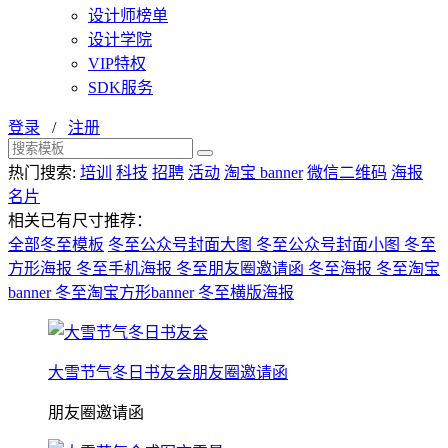
设计师榜单
设计学院
VIP特权
SDK服务
登录
/
注册
热门搜索:
培训
科技
招聘
活动
淘宝 banner
微信二维码
海报
名片
相关已有尺寸推荐：
全部冬至模板
冬至公众号封面大图
冬至公众号封面小图
冬至
方形海报
冬至手机海报
冬至朋友圈邀请函
冬至海报
冬至淘宝
banner
冬至淘宝方形banner
冬至横版海报
大雪节气冬日书友会朋友圈邀请函
朋友圈邀请函