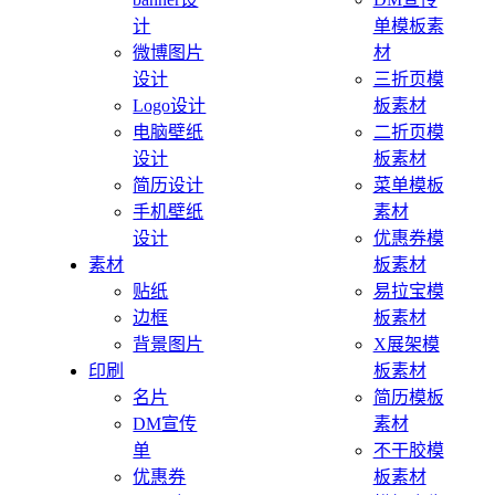
计
单模板素
微博图片
材
设计
三折页模
Logo设计
板素材
电脑壁纸
二折页模
设计
板素材
简历设计
菜单模板
手机壁纸
素材
设计
优惠券模
素材
板素材
贴纸
易拉宝模
边框
板素材
背景图片
X展架模
印刷
板素材
名片
简历模板
DM宣传
素材
单
不干胶模
优惠券
板素材