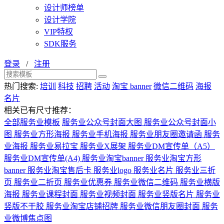
设计师榜单
设计学院
VIP特权
SDK服务
登录
/
注册
热门搜索:
培训
科技
招聘
活动
淘宝 banner
微信二维码
海报
名片
相关已有尺寸推荐：
全部服务业模板
服务业公众号封面大图
服务业公众号封面小
图
服务业方形海报
服务业手机海报
服务业朋友圈邀请函
服务
业海报
服务业易拉宝
服务业X展架
服务业DM宣传单（A5）
服务业DM宣传单(A4)
服务业淘宝banner
服务业淘宝方形
banner
服务业淘宝售后卡
服务业logo
服务业名片
服务业三折
页
服务业二折页
服务业优惠券
服务业微信二维码
服务业横版
海报
服务业课程封面
服务业视频封面
服务业竖版名片
服务业
竖版不干胶
服务业淘宝店铺招牌
服务业微信朋友圈封面
服务
业微博焦点图