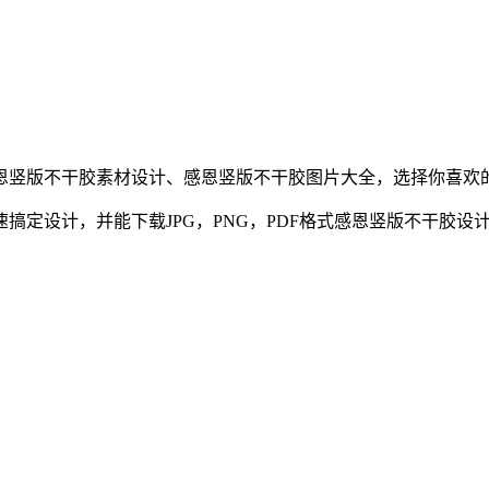
恩
竖版不干胶
素材设计、
感恩
竖版不干胶
图片大全，选择你喜欢
定设计，并能下载JPG，PNG，PDF格式
感恩
竖版不干胶
设