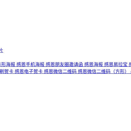
片
方形海报
感恩手机海报
感恩朋友圈邀请函
感恩海报
感恩易拉宝
刷贺卡
感恩电子贺卡
感恩微信二维码
感恩微信二维码（方形）