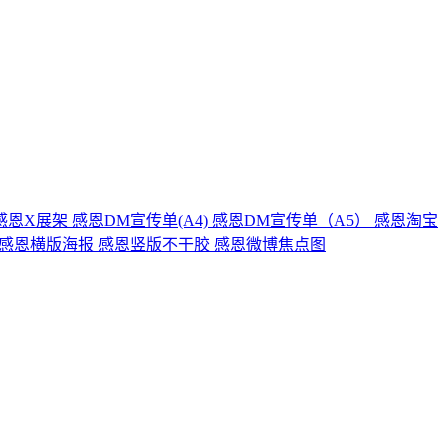
感恩X展架
感恩DM宣传单(A4)
感恩DM宣传单（A5）
感恩淘宝
感恩横版海报
感恩竖版不干胶
感恩微博焦点图