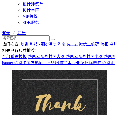
设计师榜单
设计学院
VIP特权
SDK服务
登录
/
注册
热门搜索:
培训
科技
招聘
活动
淘宝 banner
微信二维码
海报
名
相关已有尺寸推荐：
全部感恩模板
感恩公众号封面大图
感恩公众号封面小图
感恩
banner
感恩淘宝方形banner
感恩淘宝售后卡
感恩优惠券
感恩印