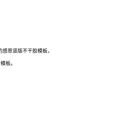
的
感恩
竖版不干胶
模板，
计模板。