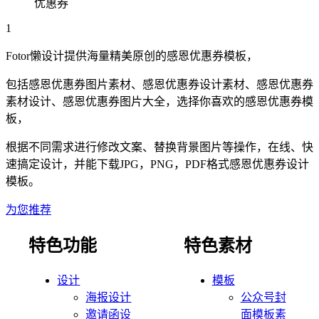
优惠券
1
Fotor懒设计提供海量精美原创的
感恩
优惠券
模板，
包括
感恩
优惠券
图片素材、
感恩
优惠券
设计素材、
感恩
优惠券
素材设计、
感恩
优惠券
图片大全，选择你喜欢的
感恩
优惠券
模
板，
根据不同需求进行修改文案、替换背景图片等操作，在线、快
速搞定设计，并能下载JPG，PNG，PDF格式
感恩
优惠券
设计
模板。
为您推荐
特色功能
特色素材
设计
模板
海报设计
公众号封
邀请函设
面模板素