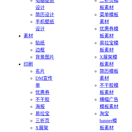
电脑壁纸
二折页模
设计
板素材
简历设计
菜单模板
手机壁纸
素材
设计
优惠券模
素材
板素材
贴纸
易拉宝模
边框
板素材
背景图片
X展架模
印刷
板素材
名片
简历模板
DM宣传
素材
单
不干胶模
优惠券
板素材
不干胶
横幅广告
海报
模板素材
易拉宝
淘宝
三折页
banner模
X展架
板素材