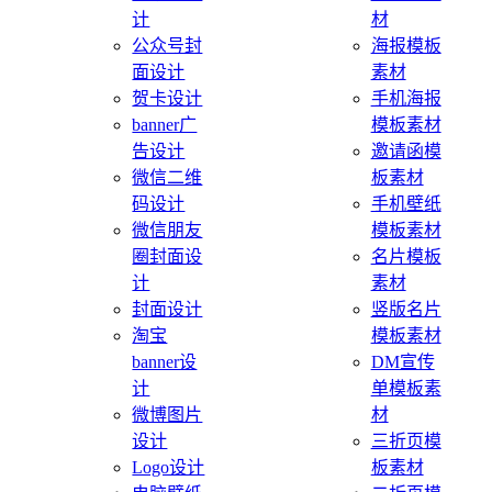
计
材
公众号封
海报模板
面设计
素材
贺卡设计
手机海报
banner广
模板素材
告设计
邀请函模
微信二维
板素材
码设计
手机壁纸
微信朋友
模板素材
圈封面设
名片模板
计
素材
封面设计
竖版名片
淘宝
模板素材
banner设
DM宣传
计
单模板素
微博图片
材
设计
三折页模
Logo设计
板素材