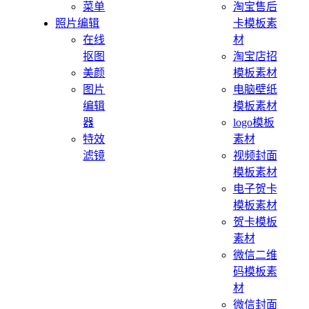
菜单
淘宝售后
照片编辑
卡模板素
在线
材
抠图
淘宝店招
美颜
模板素材
图片
电脑壁纸
编辑
模板素材
器
logo模板
特效
素材
滤镜
视频封面
模板素材
电子贺卡
模板素材
贺卡模板
素材
微信二维
码模板素
材
微信封面