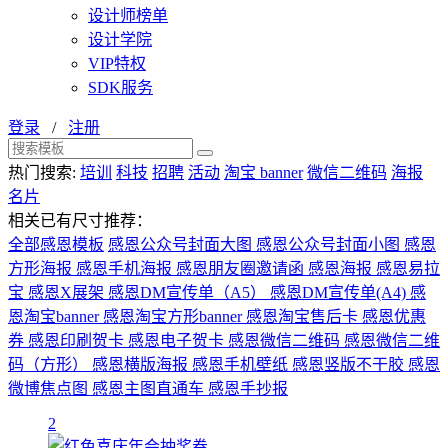
设计师榜单
设计学院
VIP特权
SDK服务
登录
/
注册
热门搜索:
培训
科技
招聘
活动
淘宝 banner
微信二维码
海报
名片
相关已有尺寸推荐：
全部感恩模板
感恩公众号封面大图
感恩公众号封面小图
感恩
方形海报
感恩手机海报
感恩朋友圈邀请函
感恩海报
感恩易拉
宝
感恩X展架
感恩DM宣传单（A5）
感恩DM宣传单(A4)
感
恩淘宝banner
感恩淘宝方形banner
感恩淘宝售后卡
感恩优惠
券
感恩印刷贺卡
感恩电子贺卡
感恩微信二维码
感恩微信二维
码（方形）
感恩横版海报
感恩手机壁纸
感恩竖版不干胶
感恩
微博焦点图
感恩主图直通车
感恩手抄报
2