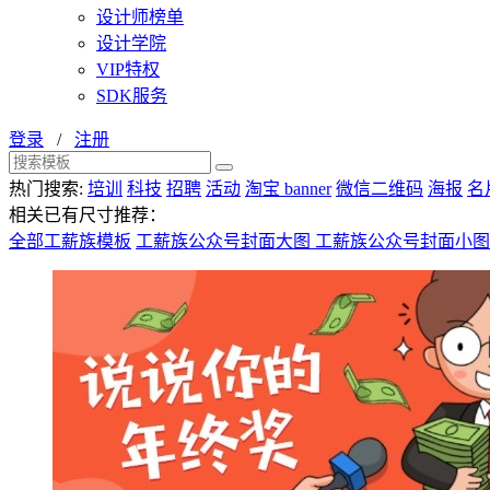
设计师榜单
设计学院
VIP特权
SDK服务
登录
/
注册
热门搜索:
培训
科技
招聘
活动
淘宝 banner
微信二维码
海报
名
相关已有尺寸推荐：
全部工薪族模板
工薪族公众号封面大图
工薪族公众号封面小