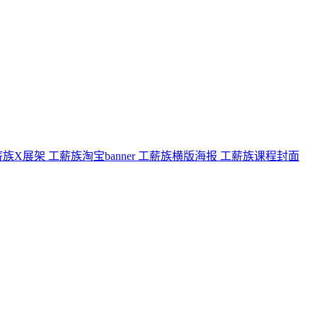
薪族X展架
工薪族淘宝banner
工薪族横版海报
工薪族课程封面