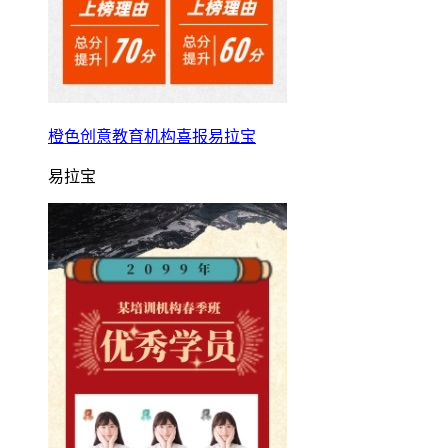
橙色创意教育机构喜报易拉宝
易拉宝