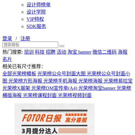
设计师榜单
设计学院
VIP特权
SDK服务
登录
/
注册
热门搜索:
培训
科技
招聘
活动
淘宝 banner
微信二维码
海报
名片
相关已有尺寸推荐：
全部光荣榜模板
光荣榜公众号封面大图
光荣榜公众号封面小
图
光荣榜方形海报
光荣榜手机海报
光荣榜海报
光荣榜易拉宝
光荣榜X展架
光荣榜DM宣传单(A4)
光荣榜淘宝banner
光荣榜
横版海报
光荣榜课程封面
光荣榜视频封面