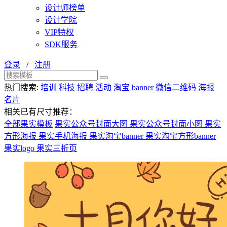
设计师榜单
设计学院
VIP特权
SDK服务
登录
/
注册
热门搜索:
培训
科技
招聘
活动
淘宝 banner
微信二维码
海报
名片
相关已有尺寸推荐：
全部果实模板
果实公众号封面大图
果实公众号封面小图
果实
方形海报
果实手机海报
果实淘宝banner
果实淘宝方形banner
果实logo
果实三折页