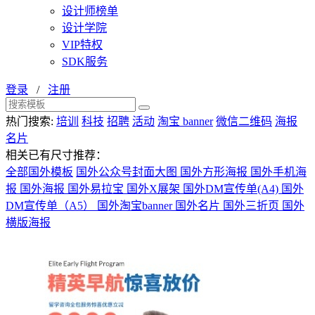
设计师榜单
设计学院
VIP特权
SDK服务
登录
/
注册
热门搜索:
培训
科技
招聘
活动
淘宝 banner
微信二维码
海报
名片
相关已有尺寸推荐：
全部国外模板
国外公众号封面大图
国外方形海报
国外手机海
报
国外海报
国外易拉宝
国外X展架
国外DM宣传单(A4)
国外
DM宣传单（A5）
国外淘宝banner
国外名片
国外三折页
国外
横版海报