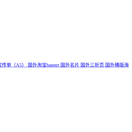
宣传单（A5）
国外淘宝banner
国外名片
国外三折页
国外横版海