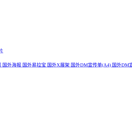
片
报
国外海报
国外易拉宝
国外X展架
国外DM宣传单(A4)
国外DM