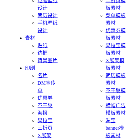
电脑壁纸
二折页模
设计
板素材
简历设计
菜单模板
手机壁纸
素材
设计
优惠券模
素材
板素材
贴纸
易拉宝模
边框
板素材
背景图片
X展架模
印刷
板素材
名片
简历模板
DM宣传
素材
单
不干胶模
优惠券
板素材
不干胶
横幅广告
海报
模板素材
易拉宝
淘宝
三折页
banner模
X展架
板素材