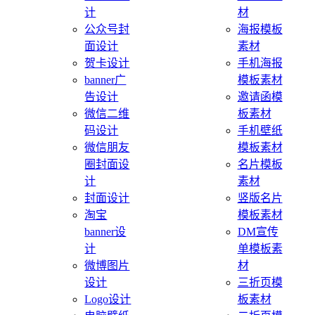
计
材
公众号封
海报模板
面设计
素材
贺卡设计
手机海报
banner广
模板素材
告设计
邀请函模
微信二维
板素材
码设计
手机壁纸
微信朋友
模板素材
圈封面设
名片模板
计
素材
封面设计
竖版名片
淘宝
模板素材
banner设
DM宣传
计
单模板素
微博图片
材
设计
三折页模
Logo设计
板素材