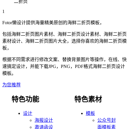
二折页
1
Fotor懒设计提供海量精美原创的
海鲜
二折页
模板，
包括
海鲜
二折页
图片素材、
海鲜
二折页
设计素材、
海鲜
二折页
素材设计、
海鲜
二折页
图片大全，选择你喜欢的
海鲜
二折页
模
板，
根据不同需求进行修改文案、替换背景图片等操作，在线、快
速搞定设计，并能下载JPG，PNG，PDF格式
海鲜
二折页
设计
模板。
为您推荐
特色功能
特色素材
设计
模板
海报设计
公众号封
邀请函设
面模板素