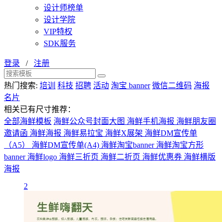
设计师榜单
设计学院
VIP特权
SDK服务
登录
/
注册
热门搜索:
培训
科技
招聘
活动
淘宝 banner
微信二维码
海报
名片
相关已有尺寸推荐：
全部海鲜模板
海鲜公众号封面大图
海鲜手机海报
海鲜朋友圈
邀请函
海鲜海报
海鲜易拉宝
海鲜X展架
海鲜DM宣传单
（A5）
海鲜DM宣传单(A4)
海鲜淘宝banner
海鲜淘宝方形
banner
海鲜logo
海鲜三折页
海鲜二折页
海鲜优惠券
海鲜横版
海报
2