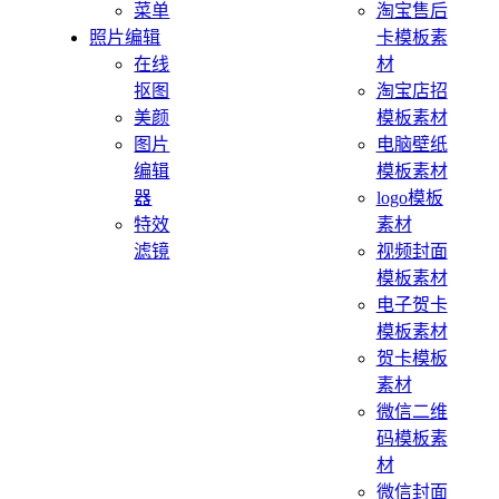
菜单
淘宝售后
照片编辑
卡模板素
在线
材
抠图
淘宝店招
美颜
模板素材
图片
电脑壁纸
编辑
模板素材
器
logo模板
特效
素材
滤镜
视频封面
模板素材
电子贺卡
模板素材
贺卡模板
素材
微信二维
码模板素
材
微信封面