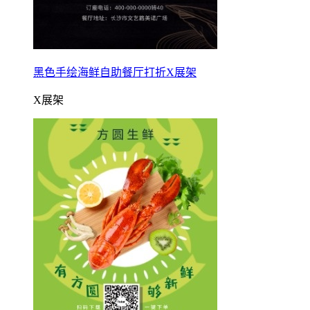
黑色手绘海鲜自助餐厅打折X展架
X展架