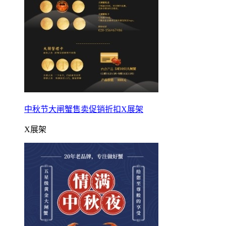
中秋节大闸蟹售卖促销折扣X展架
X展架