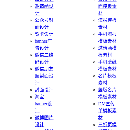
邀请函设
面模板素
计
材
公众号封
海报模板
面设计
素材
贺卡设计
手机海报
banner广
模板素材
告设计
邀请函模
微信二维
板素材
码设计
手机壁纸
微信朋友
模板素材
圈封面设
名片模板
计
素材
封面设计
竖版名片
淘宝
模板素材
banner设
DM宣传
计
单模板素
微博图片
材
设计
三折页模