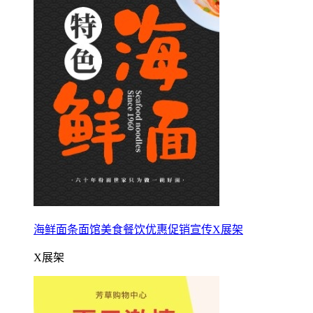
海鲜面条面馆美食餐饮优惠促销宣传X展架
X展架