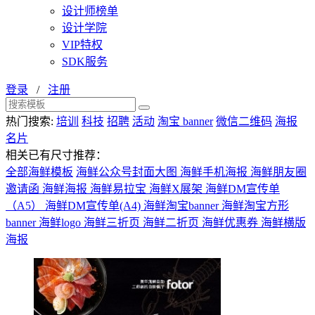
设计师榜单
设计学院
VIP特权
SDK服务
登录
/
注册
热门搜索:
培训
科技
招聘
活动
淘宝 banner
微信二维码
海报
名片
相关已有尺寸推荐：
全部海鲜模板
海鲜公众号封面大图
海鲜手机海报
海鲜朋友圈
邀请函
海鲜海报
海鲜易拉宝
海鲜X展架
海鲜DM宣传单
（A5）
海鲜DM宣传单(A4)
海鲜淘宝banner
海鲜淘宝方形
banner
海鲜logo
海鲜三折页
海鲜二折页
海鲜优惠券
海鲜横版
海报