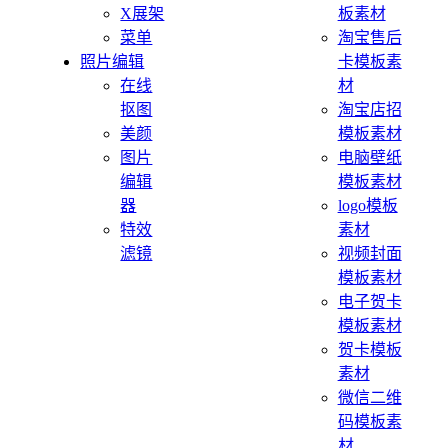
X展架
板素材
菜单
淘宝售后
照片编辑
卡模板素
在线
材
抠图
淘宝店招
美颜
模板素材
图片
电脑壁纸
编辑
模板素材
器
logo模板
特效
素材
滤镜
视频封面
模板素材
电子贺卡
模板素材
贺卡模板
素材
微信二维
码模板素
材