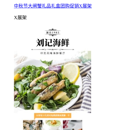
中秋节大闸蟹礼品礼盒团购促销X展架
X展架