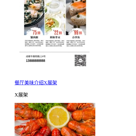
餐厅美味介绍X展架
X展架