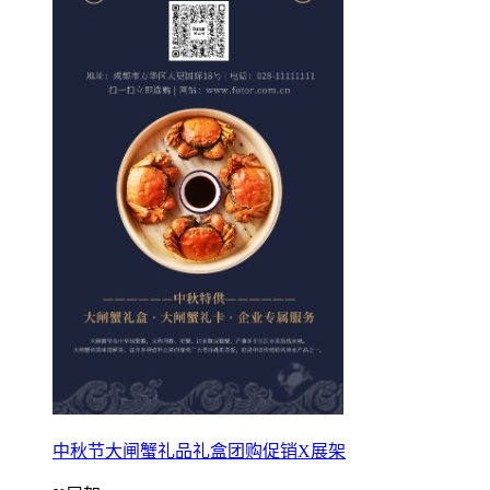
中秋节大闸蟹礼品礼盒团购促销X展架