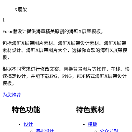
X展架
1
Fotor懒设计提供海量精美原创的
海鲜
X展架
模板，
包括
海鲜
X展架
图片素材、
海鲜
X展架
设计素材、
海鲜
X展架
素材设计、
海鲜
X展架
图片大全，选择你喜欢的
海鲜
X展架
模
板，
根据不同需求进行修改文案、替换背景图片等操作，在线、快
速搞定设计，并能下载JPG，PNG，PDF格式
海鲜
X展架
设计
模板。
为您推荐
特色功能
特色素材
设计
模板
海报设计
公众号封