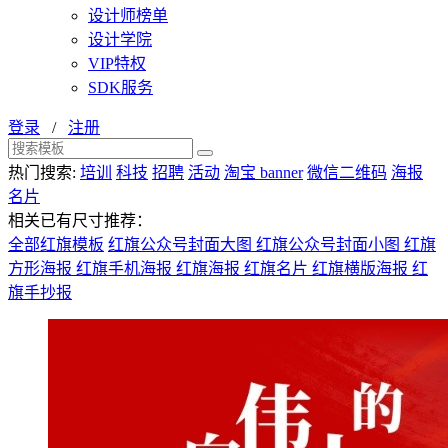
设计师榜单
设计学院
VIP特权
SDK服务
登录
/
注册
热门搜索:
培训
科技
招聘
活动
淘宝 banner
微信二维码
海报
名片
相关已有尺寸推荐：
全部红旗模板
红旗公众号封面大图
红旗公众号封面小图
红旗
方形海报
红旗手机海报
红旗海报
红旗名片
红旗横版海报
红
旗手抄报