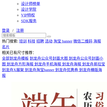
设计师榜单
设计学院
VIP特权
SDK服务
登录
/
注册
热门搜索:
培训
科技
招聘
活动
淘宝 banner
微信二维码
海报
名片
相关已有尺寸推荐：
全部划龙舟模板
划龙舟公众号封面大图
划龙舟公众号封面小
图
划龙舟方形海报
划龙舟手机海报
划龙舟海报
划龙舟易拉宝
划龙舟X展架
划龙舟淘宝banner
划龙舟优惠券
划龙舟横版海
报