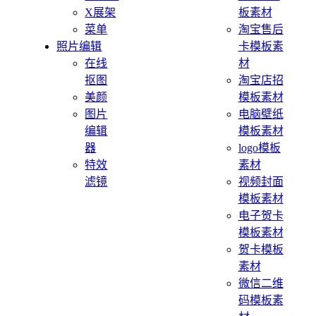
X展架
板素材
菜单
淘宝售后
照片编辑
卡模板素
在线
材
抠图
淘宝店招
美颜
模板素材
图片
电脑壁纸
编辑
模板素材
器
logo模板
特效
素材
滤镜
视频封面
模板素材
电子贺卡
模板素材
贺卡模板
素材
微信二维
码模板素