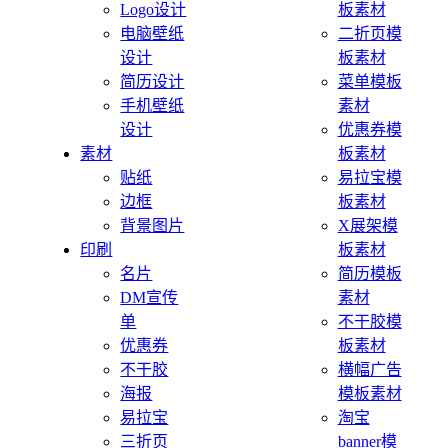
Logo设计
板素材
电脑壁纸
二折页模
设计
板素材
简历设计
菜单模板
手机壁纸
素材
设计
优惠券模
素材
板素材
贴纸
易拉宝模
边框
板素材
背景图片
X展架模
印刷
板素材
名片
简历模板
DM宣传
素材
单
不干胶模
优惠券
板素材
不干胶
横幅广告
海报
模板素材
易拉宝
淘宝
三折页
banner模