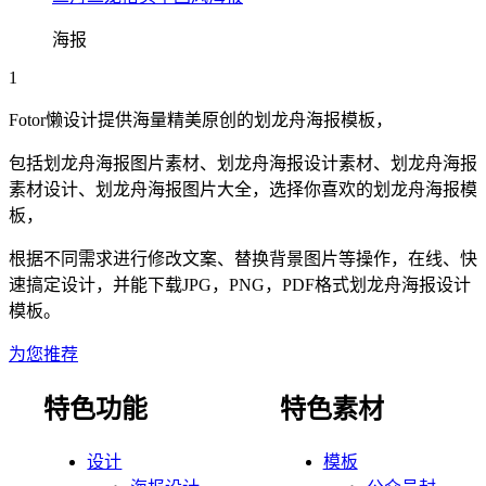
海报
1
Fotor懒设计提供海量精美原创的
划龙舟
海报
模板，
包括
划龙舟
海报
图片素材、
划龙舟
海报
设计素材、
划龙舟
海报
素材设计、
划龙舟
海报
图片大全，选择你喜欢的
划龙舟
海报
模
板，
根据不同需求进行修改文案、替换背景图片等操作，在线、快
速搞定设计，并能下载JPG，PNG，PDF格式
划龙舟
海报
设计
模板。
为您推荐
特色功能
特色素材
设计
模板