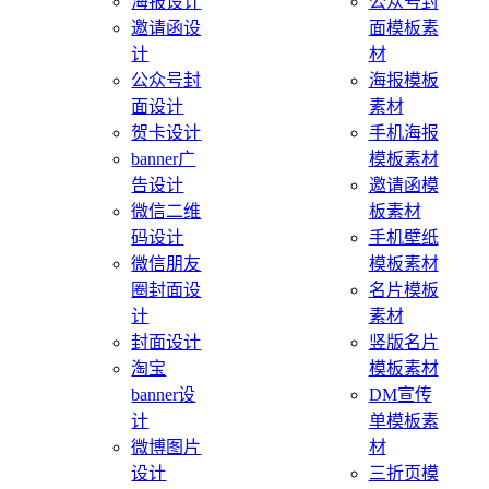
海报设计
公众号封
邀请函设
面模板素
计
材
公众号封
海报模板
面设计
素材
贺卡设计
手机海报
banner广
模板素材
告设计
邀请函模
微信二维
板素材
码设计
手机壁纸
微信朋友
模板素材
圈封面设
名片模板
计
素材
封面设计
竖版名片
淘宝
模板素材
banner设
DM宣传
计
单模板素
微博图片
材
设计
三折页模