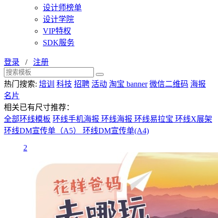
设计师榜单
设计学院
VIP特权
SDK服务
登录
/
注册
热门搜索:
培训
科技
招聘
活动
淘宝 banner
微信二维码
海报
名片
相关已有尺寸推荐：
全部环线模板
环线手机海报
环线海报
环线易拉宝
环线X展架
环线DM宣传单（A5）
环线DM宣传单(A4)
2