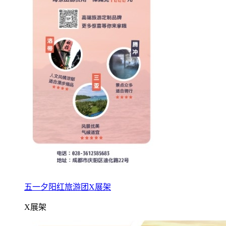
五一夕阳红旅游团X展架
X展架