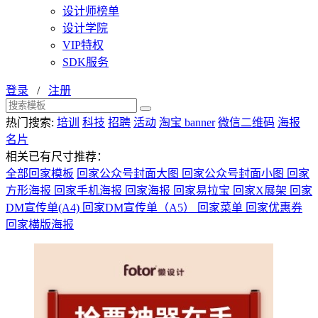
设计师榜单
设计学院
VIP特权
SDK服务
登录
/
注册
热门搜索:
培训
科技
招聘
活动
淘宝 banner
微信二维码
海报
名片
相关已有尺寸推荐：
全部回家模板
回家公众号封面大图
回家公众号封面小图
回家
方形海报
回家手机海报
回家海报
回家易拉宝
回家X展架
回家
DM宣传单(A4)
回家DM宣传单（A5）
回家菜单
回家优惠券
回家横版海报