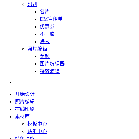
印刷
名片
DM宣传单
优惠券
不干胶
海报
照片编辑
美颜
图片编辑器
特效滤镜
开始设计
照片编辑
在线印刷
素材库
模板中心
贴纸中心
特色功能