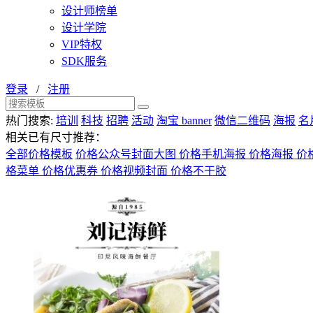
设计师榜单
设计学院
VIP特权
SDK服务
登录
/
注册
热门搜索:
培训
科技
招聘
活动
淘宝 banner
微信二维码
海报
名
相关已有尺寸推荐：
全部价格模板
价格公众号封面大图
价格手机海报
价格海报
价
格菜单
价格优惠券
价格视频封面
价格不干胶