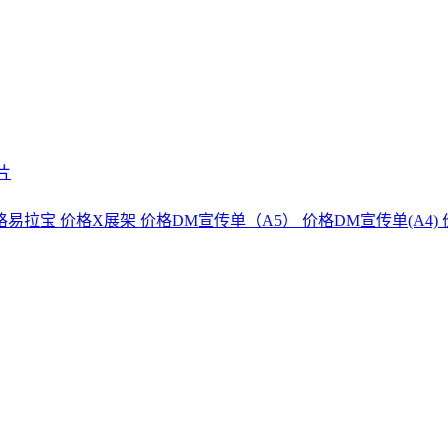
片
格易拉宝
价格X展架
价格DM宣传单（A5）
价格DM宣传单(A4)