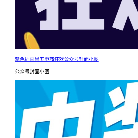
紫色插画黑五电商狂欢公众号封面小图
公众号封面小图