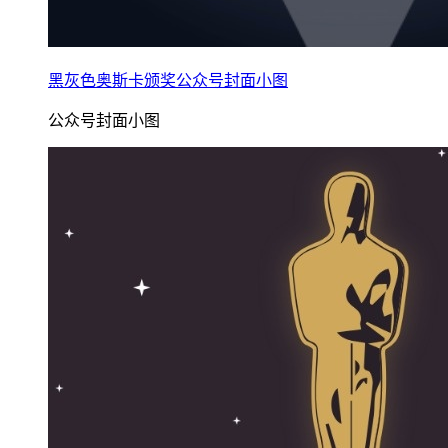
黑灰色奥斯卡颁奖公众号封面小图
公众号封面小图