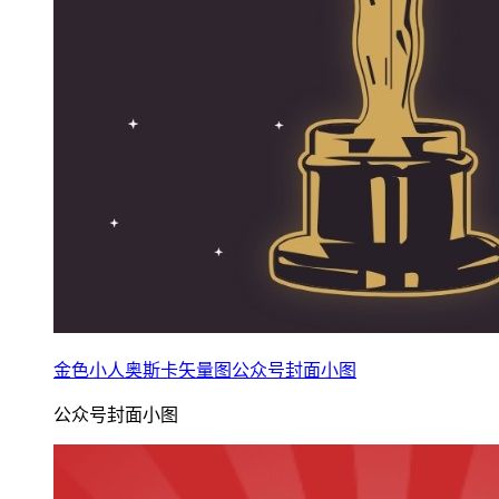
金色小人奥斯卡矢量图公众号封面小图
公众号封面小图