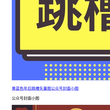
黄蓝色年后跳槽矢量图公众号封面小图
公众号封面小图