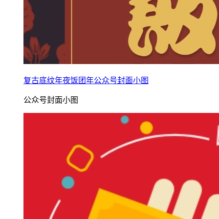
复古底纹年夜饭团年公众号封面小图
公众号封面小图