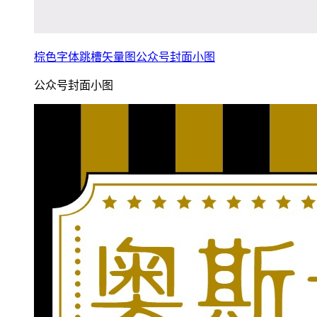
棕色字体跳槽矢量图公众号封面小图
公众号封面小图